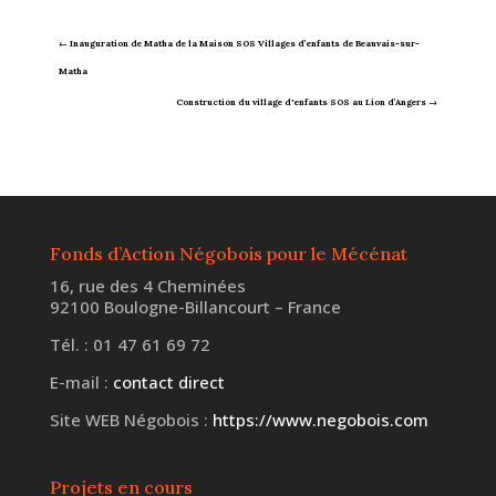
←
Inauguration de Matha de la Maison SOS Villages d’enfants de Beauvais-sur-
Matha
Construction du village d'enfants SOS au Lion d’Angers
→
Fonds d’Action Négobois pour le Mécénat
16, rue des 4 Cheminées
92100 Boulogne-Billancourt – France
Tél. : 01 47 61 69 72
E-mail :
contact direct
Site WEB Négobois :
https://www.negobois.com
Projets en cours