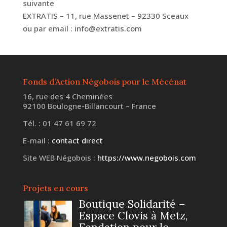
suivante
EXTRATIS – 11, rue Massenet – 92330 Sceaux
ou par email : info@extratis.com
Fonds d’Action Négobois pour le Mécénat
16, rue des 4 Cheminées
92100 Boulogne-Billancourt – France
Tél. : 01 47 61 69 72
E-mail :
contact direct
Site WEB Négobois :
https://www.negobois.com
Projets en cours
Boutique Solidarité –
Espace Clovis à Metz,