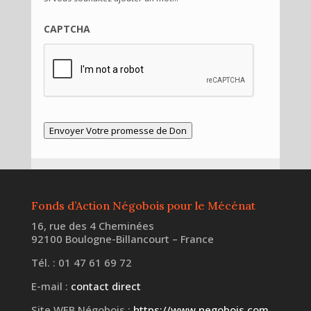
CAPTCHA
Envoyer Votre promesse de Don
Fonds d’Action Négobois pour le Mécénat
16, rue des 4 Cheminées
92100 Boulogne-Billancourt – France
Tél. : 01 47 61 69 72
E-mail :
contact direct
Site WEB Négobois :
https://www.negobois.com