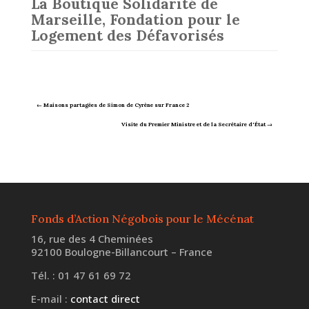
La Boutique Solidarité de
Marseille, Fondation pour le
Logement des Défavorisés
←
Maisons partagées de Simon de Cyrène sur France 2
Visite du Premier Ministre et de la Secrétaire d'État
→
Fonds d’Action Négobois pour le Mécénat
16, rue des 4 Cheminées
92100 Boulogne-Billancourt – France
Tél. : 01 47 61 69 72
E-mail :
contact direct