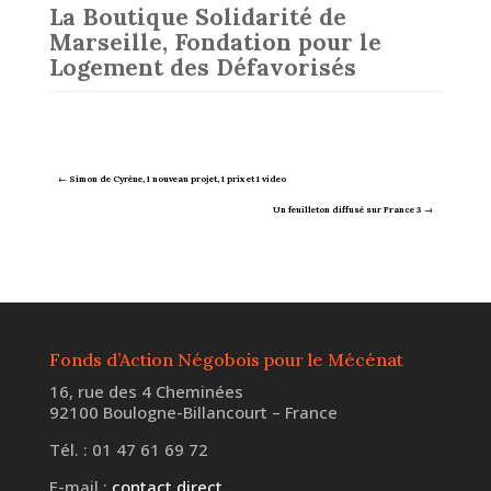
La Boutique Solidarité de
Marseille, Fondation pour le
Logement des Défavorisés
←
Simon de Cyrène, 1 nouveau projet, 1 prix et 1 video
Un feuilleton diffusé sur France 3
→
Fonds d’Action Négobois pour le Mécénat
16, rue des 4 Cheminées
92100 Boulogne-Billancourt – France
Tél. : 01 47 61 69 72
E-mail :
contact direct